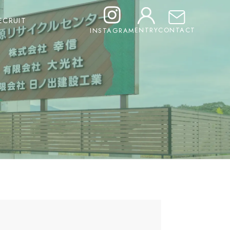
ECRUIT
C
ONTACT
E
NTRY
I
NSTAGRAM