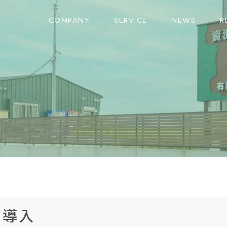
C
OMPANY
S
ERVICE
N
EWS
R
の導入